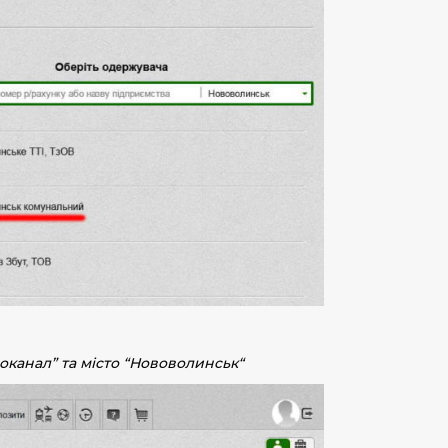
оканал
” та місто “
Нововолинськ
“