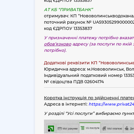
код ЄДРПОУ 13353837
АТ КБ “ПРИВАТБАНК”
отримувач: КП “Нововолинськводокана
поточний рахунок № UA5930529900000
код ЄДРПОУ 13353837
У призначенні платежу потрібно вказат
обов’язково
адресу (за послуги по якій 
потрібно).
Додаткові реквізити КП “Нововолинськ
Юридична адреса: м.Нововолинськ, Вол
Індивідуальний податковий номер 1335
№ свідоцтва ПДВ 02604174
Коротка інструкція по здійсненні плат
Адреса в інтернеті:
https://www.privat24
У розділі “
Усі послуги
” вибираємо пункт