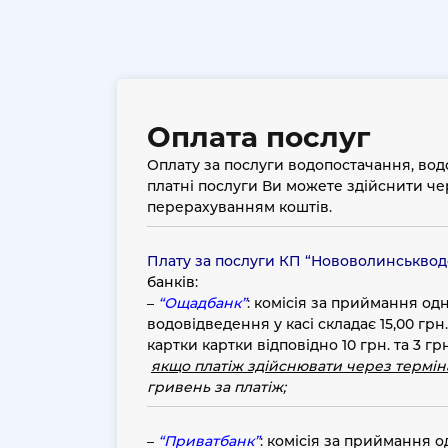
ПРО НАС
Історія
Фотогалерея
Оплата послуг
Структура
Оплату за послуги водопостачання, водо
ТАРИФИ ТА ПОСЛУГИ
платні послуги Ви можете здійснити чер
перерахуванням коштів.
Тарифи та послуги
Норми споживання
Плату за послуги КП “Нововолинськвод
банків:
Централізоване водопостачання та
–
“Ощадбанк”
: комісія за приймання од
централізоване водовідведення
водовідведення у касі складає 15,00 грн.,
картки картки відповідно 10 грн. та 3 грн.
Періодична повірка лічильників холодної 
якщо платіж здійснювати через термін
гривень за платіж
;
Додаткові платні послуги
СПОЖИВАЧАМ
–
“Приватбанк”
: комісія за приймання 