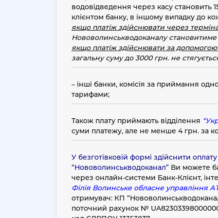
водовідведення через касу становить 15 г
Популярні запитання
клієнтом банку
, в іншому випадку до ко
якщо платіж здійснювати через термі
Отримання технічних умов
Нововолинськводоканалу становитиме
якщо платіж здійснювати за допомогою
Оплата послуг
загальну суму до 3000 грн. не стягується,
Типові договори з централізованого
водопостачання та централізованого
–
інші банки
, комісія за приймання одн
водовідведення
тарифами;
Договір про надання послуг користування
сервісами сайту
Також плату приймають
відділення
“Ук
суми платежу, але не менше 4 грн. за к
Інструкція по роботі з Особистим кабінето
Нововолинськводоканал
У безготівковій формі здійснити оплат
Договірні відносини
“Нововолинськводоканал”
Ви можете ба
через онлайн-системи Банк-Клієнт, інте
Інформація про боржників
Філія Волинське обласне управління А
Якість води
отримувач: КП “Нововолинськводокана
поточний рахунок № UA8230339800000