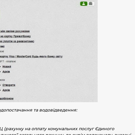
допостачання та водовідведення:
 ЄРЦ (рахунку на оплату комунальних послуг Єдиного
икого” загального рахунку, де окрім водоканалу, вказані