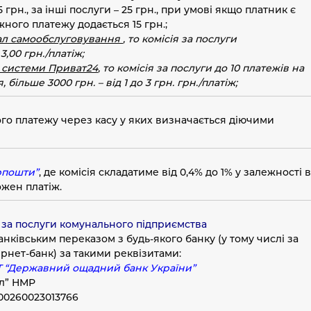
рн., за інші послуги – 25 грн.,
при умові якщо платник є
жного платежу додається 15 грн.;
нал самообслуговування
, то
комісія за послуги
 3
,00 грн./платіж;
 системи Приват24
, то
комісія за послуги до 10 платежів на
 більше 3000 грн. – від 1 до 3 грн. грн./платіж
;
ого платежу через касу у яких визначається діючими
рпошти”
, де комісія складатиме від 0,4% до 1% у залежності в
ожен платіж.
м
у за послуги комунального підприємства
нківським переказом з будь-якого банку (у тому числі за
рнет-банк) за такими реквізитами:
Т “Державний ощадний банк України”
л” НМР
00260023013766