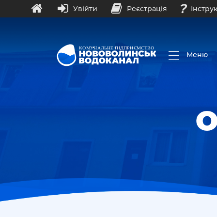
?
Увійти
Реєстрація
Інструк
Закрити
ДОМАШНЯ СТОРІНКА
Меню
ПІДПРИЄМСТВО
Новини
О
Водопостачання
Водовідведення
Водоочищення
Документи
Фінансова звітність
Контакти