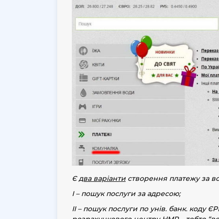
Є
два варіанти
створення платежу за во
І – пошук послуги за адресою;
ІІ – пошук послуги по унів. банк. коду
розрахункового центру НМР – тобто “вел