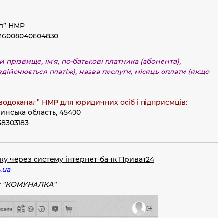
л” НМР
26008040804830
и прізвище, ім
‘я, по-батькові платника (
абонента),
здійснюється платіж), назва послуги, місяць оплати (якщо
водоканал” НМР для юридичних осіб і підприємців:
инська область, 45400
38303183
ежу через систему інтернет-банк Приват24
.ua
 “
КОМУНАЛКА
“