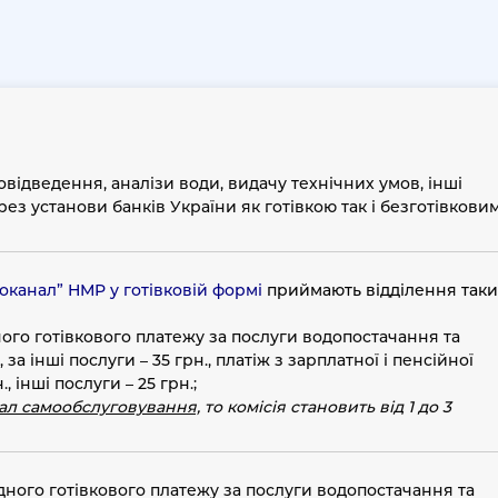
відведення, аналізи води, видачу технічних умов, інші
ез установи банків України як готівкою так і безготівкови
оканал” НМР у готівковій формі
приймають відділення таки
ного готівкового платежу за послуги водопостачання та
 за інші послуги – 35 грн., платіж з зарплатної і пенсійної
, інші послуги – 25 грн.;
води
ал самообслуговування,
то
комісія становить від 1 до 3
одного готівкового платежу за послуги водопостачання та