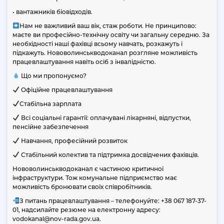
Популярні запитання
• вантажників біовідходів.
Нам не важливий ваш вік, стаж роботи. Не принципово:
Отримання технічних умов
маєте ви професійно-технічну освіту чи загальну середню. За
необхідності наші фахівці всьому навчать, розкажуть і
Оплата послуг
підкажуть. Нововолинськводоканал розгляне можливість
працевлаштування навіть осіб з інвалідністю.
Типові договори з централізованого водопостачання та
Що ми пропонуємо?
централізованого водовідведення
Офіційне працевлаштування
Договір про надання послуг користування сервісами са
Стабільна зарплата
Інструкція по роботі з Особистим кабінетом
Всі соціальні гарантії: оплачувані лікарняні, відпустки,
Нововолинськводоканал
пенсійне забезпечення
Договірні відносини
Навчання, професійний розвиток
Стабільний колектив та підтримка досвідчених фахівців.
Інформація про боржників
Нововолинськводоканал є частиною критичної
Якість води
інфраструктури. Тож комунальне підприємство має
можливість бронювати своїх співробітників.
З питань працевлаштування – телефонуйте: +38 067 187-37-
01, надсилайте резюме на електронну адресу:
vodokanal@nov-rada.gov.ua.