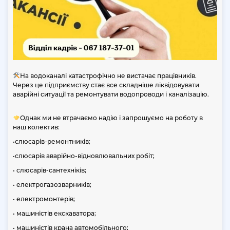
ПРО НАС
Історія
Фотогалерея
Гаряча вода:
Структура
На водоканалі катастрофічно не вистачає працівників.
Через це підприємству стає все складніше ліквідовувати
ТАРИФИ ТА ПОСУГИ
аварійні ситуації та ремонтувати водопроводи і каналізацію.
Тарифи та послуги
Однак ми не втрачаємо надію і запрошуємо на роботу в
наш колектив:
Норми споживання
•слюсарів-ремонтників;
Централізоване водопостачання та централізоване
•слюсарів аварійно-відновлювальних робіт;
водовідведення
• слюсарів-сантехніків;
Періодична повірка лічильників холодної води
• електрогазозварників;
Додаткові платні послуги
• електромонтерів;
• машиністів екскаватора;
СПОЖИВАЧАМ
• машиністів крана автомобільного;